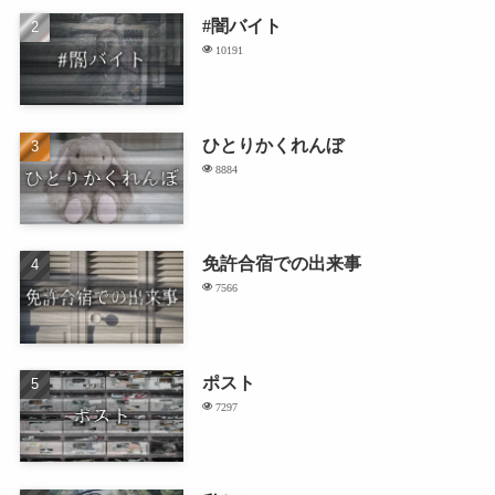
#闇バイト
10191
ひとりかくれんぼ
8884
免許合宿での出来事
7566
ポスト
7297