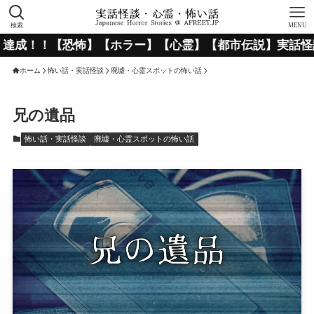
検索
MENU
【ホラー】【心霊】【都市伝説】実話怪談＆怖い話の＜AF
ホーム
怖い話・実話怪談
廃墟・心霊スポットの怖い話
兄の遺品
怖い話・実話怪談
廃墟・心霊スポットの怖い話