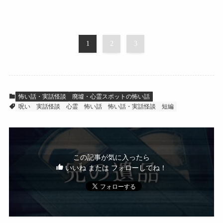
1
2
3
怖い話・実話怪談
廃墟・心霊スポットの怖い話
呪い
実話怪談
心霊
怖い話
怖い話・実話怪談
短編
この記事が気に入ったら
いいね または フォローしてね！