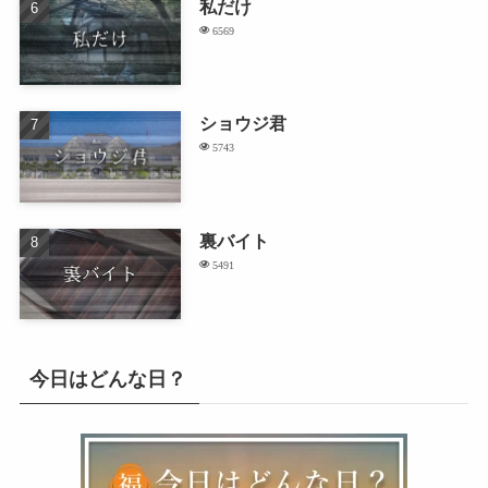
私だけ
6569
ショウジ君
5743
裏バイト
5491
今日はどんな日？