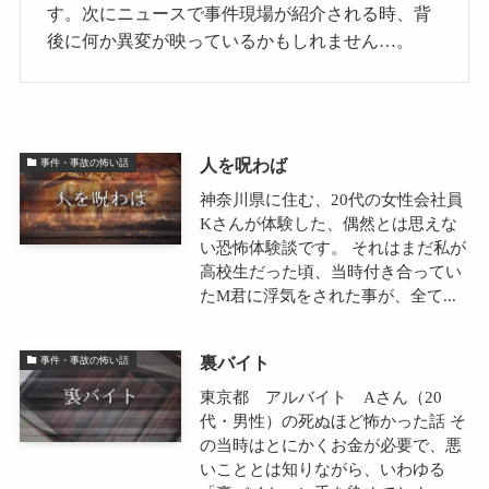
す。次にニュースで事件現場が紹介される時、背
後に何か異変が映っているかもしれません…。
人を呪わば
事件・事故の怖い話
神奈川県に住む、20代の女性会社員
Kさんが体験した、偶然とは思えな
い恐怖体験談です。 それはまだ私が
高校生だった頃、当時付き合ってい
たM君に浮気をされた事が、全て...
裏バイト
事件・事故の怖い話
東京都 アルバイト Aさん（20
代・男性）の死ぬほど怖かった話 そ
の当時はとにかくお金が必要で、悪
いこととは知りながら、いわゆる