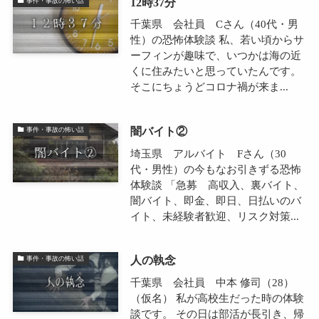
12時37分
事件・事故の怖い話
千葉県 会社員 Cさん（40代・男
性）の恐怖体験談 私、若い頃からサ
ーフィンが趣味で、いつかは海の近
くに住みたいと思っていたんです。
そこにちょうどコロナ禍が来ま...
闇バイト②
事件・事故の怖い話
埼玉県 アルバイト Fさん（30
代・男性）の今もなお引きずる恐怖
体験談 「急募 高収入、裏バイト、
闇バイト、即金、即日、日払いのバ
イト、未経験者歓迎、リスク対策...
人の執念
事件・事故の怖い話
千葉県 会社員 中本 修司（28）
（仮名） 私が高校生だった時の体験
談です。 その日は部活が長引き、帰