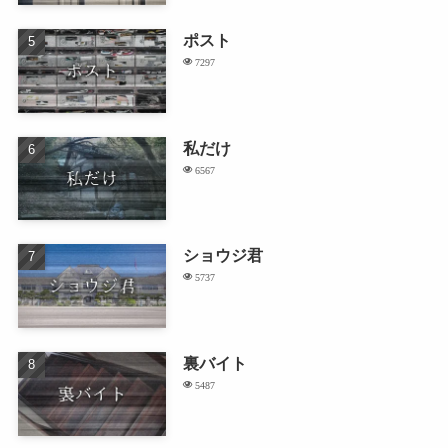
ポスト
7297
私だけ
6567
ショウジ君
5737
裏バイト
5487