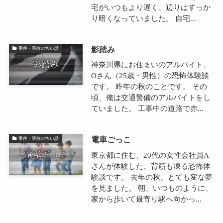
宅がいつもより遅く、辺りはすっか
り暗くなっていました。 自宅...
影踏み
事件・事故の怖い話
神奈川県にお住まいのアルバイト、
Oさん（25歳・男性）の恐怖体験談
です。 昨年の秋のことです。 その
頃、俺は交通警備のアルバイトをし
ていました。 工事中の道路で赤...
電車ごっこ
事件・事故の怖い話
東京都に住む、20代の女性会社員A
さんが体験した、背筋も凍る恐怖体
験談です。 去年の秋、とても変な夢
を見ました。 朝、いつものように、
家から歩いて最寄り駅へ向かっ...