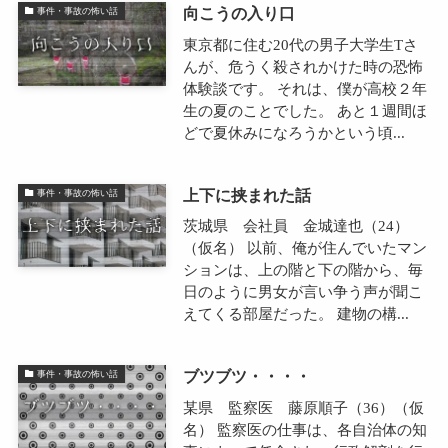
向こうの入り口
事件・事故の怖い話
東京都に住む20代の男子大学生Tさ
んが、危うく殺されかけた時の恐怖
体験談です。 それは、僕が高校２年
生の夏のことでした。 あと１週間ほ
どで夏休みになろうかという頃...
上下に挟まれた話
事件・事故の怖い話
茨城県 会社員 金城達也（24）
（仮名） 以前、俺が住んでいたマン
ションは、上の階と下の階から、毎
日のように男女が言い争う声が聞こ
えてくる部屋だった。 建物の構...
ブツブツ・・・・
事件・事故の怖い話
某県 監察医 藤原順子（36）（仮
名） 監察医の仕事は、各自治体の知