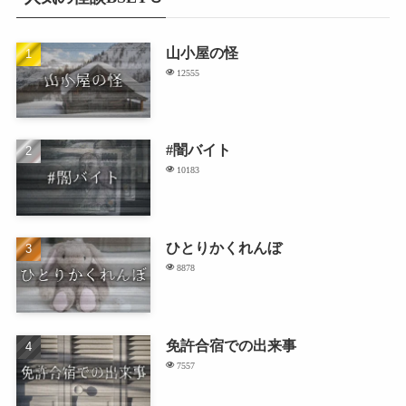
山小屋の怪
12555
#闇バイト
10183
ひとりかくれんぼ
8878
免許合宿での出来事
7557