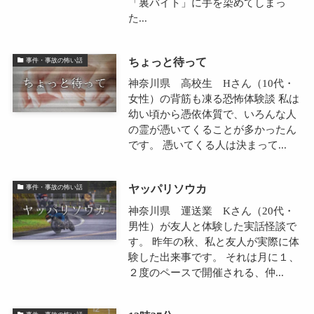
「裏バイト」に手を染めてしまっ
た...
ちょっと待って
事件・事故の怖い話
神奈川県 高校生 Hさん（10代・
女性）の背筋も凍る恐怖体験談 私は
幼い頃から憑依体質で、いろんな人
の霊が憑いてくることが多かったん
です。 憑いてくる人は決まって...
ヤッパリソウカ
事件・事故の怖い話
神奈川県 運送業 Kさん（20代・
男性）が友人と体験した実話怪談で
す。 昨年の秋、私と友人が実際に体
験した出来事です。 それは月に１、
２度のペースで開催される、仲...