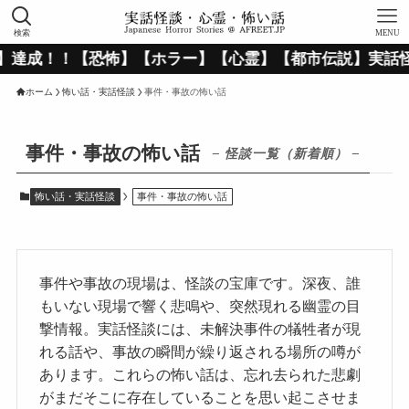
検索
MENU
恐怖】【ホラー】【心霊】【都市伝説】実話怪談＆怖い話の＜
ホーム
怖い話・実話怪談
事件・事故の怖い話
事件・事故の怖い話
– 怪談一覧（新着順） –
怖い話・実話怪談
事件・事故の怖い話
事件や事故の現場は、怪談の宝庫です。深夜、誰
もいない現場で響く悲鳴や、突然現れる幽霊の目
撃情報。実話怪談には、未解決事件の犠牲者が現
れる話や、事故の瞬間が繰り返される場所の噂が
あります。これらの怖い話は、忘れ去られた悲劇
がまだそこに存在していることを思い起こさせま