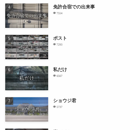
免許合宿での出来事
7554
ポスト
7293
私だけ
6567
ショウジ君
5737