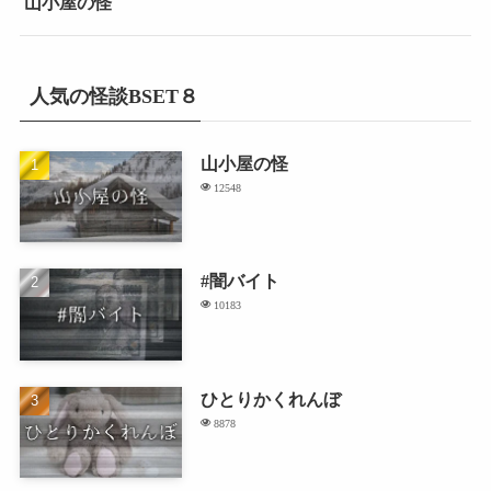
山小屋の怪
人気の怪談BSET８
山小屋の怪
12548
#闇バイト
10183
ひとりかくれんぼ
8878