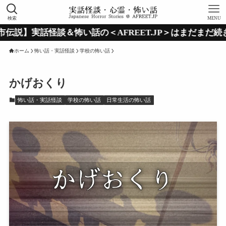
検索
MENU
怖い話の＜AFREET.JP＞はまだまだ続きます！
ホーム
怖い話・実話怪談
学校の怖い話
かげおくり
怖い話・実話怪談
学校の怖い話
日常生活の怖い話